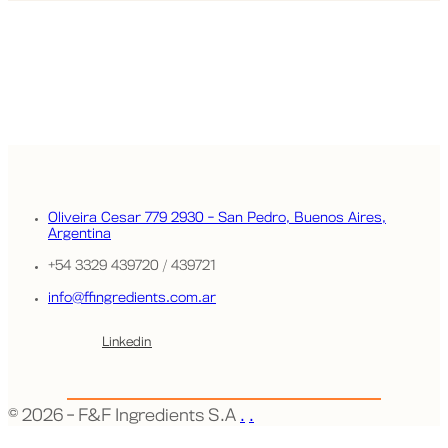
Comunicate con nosotros.
Contactanos
Oliveira Cesar 779
2930 - San Pedro,
Buenos Aires,
Argentina
+54 3329 439720 / 439721
info@ffingredients.com.ar
Linkedin
©
2026 - F&F Ingredients S.A
.
.