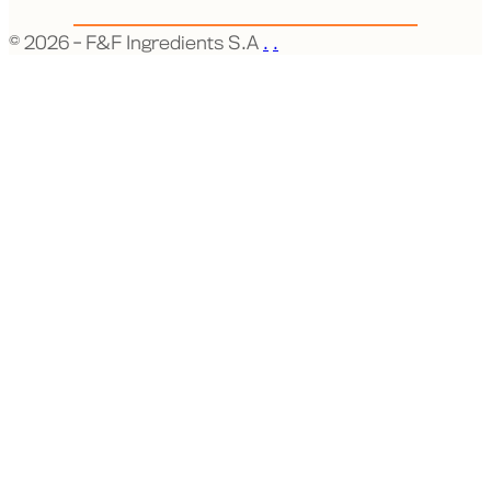
©
2026 - F&F Ingredients S.A
.
.